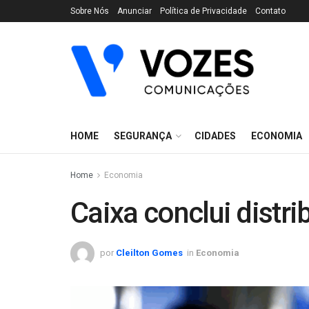
Sobre Nós
Anunciar
Política de Privacidade
Contato
HOME
SEGURANÇA
CIDADES
ECONOMIA
Home
Economia
Caixa conclui distr
por
Cleilton Gomes
in
Economia