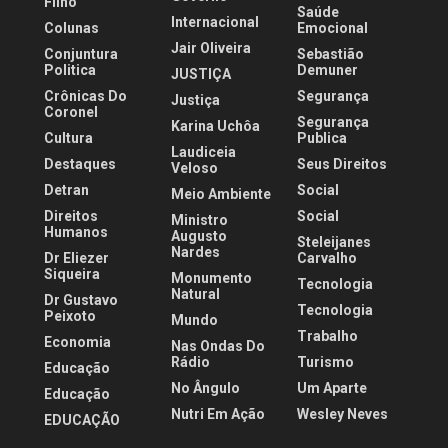
Filho
Saúde
Internacional
Colunas
Emocional
Jair Oliveira
Conjuntura
Sebastião
Politica
Demuner
JUSTIÇA
Crônicas Do
Segurança
Justiça
Coronel
Segurança
Karina Uchôa
Cultura
Publica
Laudiceia
Destaques
Seus Direitos
Veloso
Detran
Social
Meio Ambiente
Direitos
Social
Ministro
Humanos
Augusto
Steleijanes
Nardes
Dr Eliezer
Carvalho
Siqueira
Monumento
Tecnologia
Natural
Dr Gustavo
Tecnologia
Peixoto
Mundo
Trabalho
Economia
Nas Ondas Do
Rádio
Turismo
Educação
No Ângulo
Um Aparte
Educação
Nutri Em Ação
Wesley Neves
EDUCAÇÃO