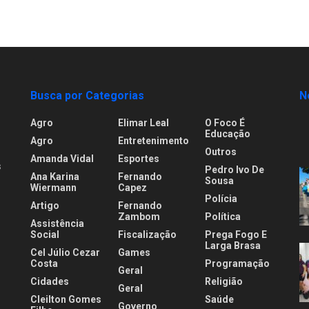
Busca por Categorias
N
Agro
Elimar Leal
O Foco É
Educação
Agro
Entretenimento
Outros
Amanda Vidal
Esportes
s
Pedro Ivo De
Ana Karina
Fernando
Sousa
Wiermann
Capez
Polícia
Artigo
Fernando
.
Zambom
Política
Assistência
Social
Fiscalização
Prega Fogo E
Larga Brasa
Cel Júlio Cezar
Games
Costa
Programação
Geral
Cidades
Religião
Geral
Cleilton Gomes
Saúde
Governo