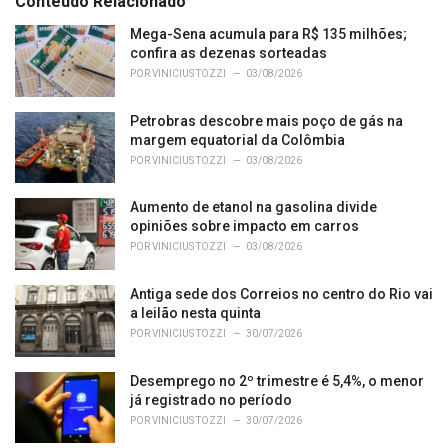
Conteúdo Relacionado
g
o
Mega-Sena acumula para R$ 135 milhões;
r
confira as dezenas sorteadas
i
POR
VINICIUS TOZZI
03/08/2026
e
s
Petrobras descobre mais poço de gás na
:
margem equatorial da Colômbia
POR
VINICIUS TOZZI
03/08/2026
Aumento de etanol na gasolina divide
opiniões sobre impacto em carros
POR
VINICIUS TOZZI
03/08/2026
Antiga sede dos Correios no centro do Rio vai
a leilão nesta quinta
POR
VINICIUS TOZZI
30/07/2026
Desemprego no 2º trimestre é 5,4%, o menor
já registrado no período
POR
VINICIUS TOZZI
30/07/2026