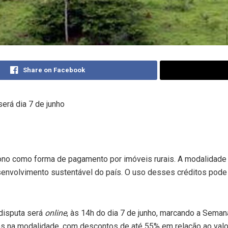
Share on Facebook
erá dia 7 de junho
bono como forma de pagamento por imóveis rurais. A modalidade 
senvolvimento sustentável do país. O uso desses créditos pode 
 disputa será
online
, às 14h do dia 7 de junho, marcando a Sema
os na modalidade, com descontos de até 55% em relação ao val