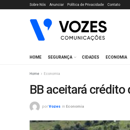
Sobre Nós
Anunciar
Política de Privacidade
Contato
HOME
SEGURANÇA
CIDADES
ECONOMIA
Home
Economia
BB aceitará crédito
por
Vozes
in
Economia