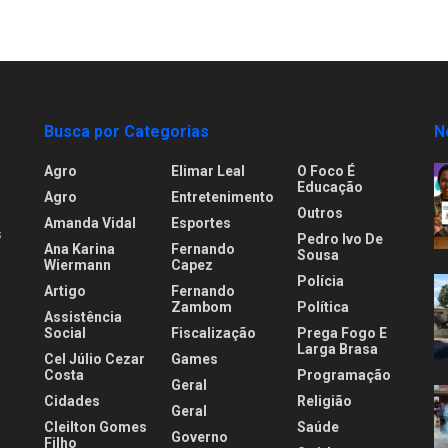
Busca por Categorias
N
Agro
Elimar Leal
O Foco É
Educação
Agro
Entretenimento
Outros
Amanda Vidal
Esportes
s
Pedro Ivo De
Ana Karina
Fernando
Sousa
Wiermann
Capez
Polícia
Artigo
Fernando
.
Zambom
Política
Assistência
Social
Fiscalização
Prega Fogo E
Larga Brasa
Cel Júlio Cezar
Games
Costa
Programação
Geral
Cidades
Religião
Geral
Cleilton Gomes
Saúde
Governo
Filho