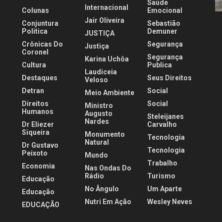
Saúde
Internacional
Colunas
Emocional
Jair Oliveira
Conjuntura
Sebastião
Politica
Demuner
JUSTIÇA
Crônicas Do
Segurança
Justiça
Coronel
Segurança
Karina Uchôa
Cultura
Publica
Laudiceia
Destaques
Seus Direitos
Veloso
Detran
Social
Meio Ambiente
Direitos
Social
Ministro
Humanos
Augusto
Steleijanes
Nardes
Dr Eliezer
Carvalho
Siqueira
Monumento
Tecnologia
Natural
Dr Gustavo
Tecnologia
Peixoto
Mundo
Trabalho
Economia
Nas Ondas Do
Rádio
Turismo
Educação
No Ângulo
Um Aparte
Educação
Nutri Em Ação
Wesley Neves
EDUCAÇÃO