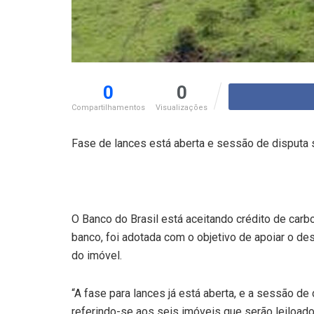
0
0
Compartilhamentos
Visualizações
Fase de lances está aberta e sessão de disputa s
O Banco do Brasil está aceitando crédito de car
banco, foi adotada com o objetivo de apoiar o de
do imóvel.
“A fase para lances já está aberta, e a sessão de
referindo-se aos seis imóveis que serão leiload