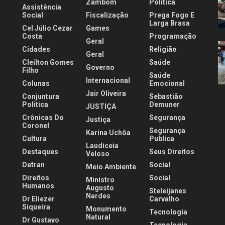
Zambom
Política
Assistência
Social
Fiscalização
Prega Fogo E
Larga Brasa
Cel Júlio Cezar
Games
Costa
Programação
Geral
Cidades
Religião
Geral
Cleilton Gomes
Saúde
Governo
Filho
Saúde
Internacional
Colunas
Emocional
Jair Oliveira
Conjuntura
Sebastião
Politica
Demuner
JUSTIÇA
Crônicas Do
Segurança
Justiça
Coronel
Segurança
Karina Uchôa
Cultura
Publica
Laudiceia
Destaques
Seus Direitos
Veloso
Detran
Social
Meio Ambiente
Direitos
Social
Ministro
Humanos
Augusto
Steleijanes
Nardes
Dr Eliezer
Carvalho
Siqueira
Monumento
Tecnologia
Natural
Dr Gustavo