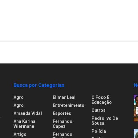
Busca por Categorias
N
Agro
Elimar Leal
O Foco É
Educação
Agro
Entretenimento
Outros
Amanda Vidal
Esportes
s
Pedro Ivo De
Ana Karina
Fernando
Sousa
Wiermann
Capez
Polícia
Artigo
Fernando
.